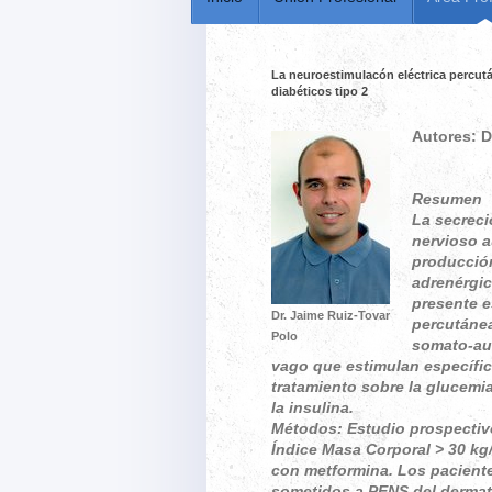
La neuroestimulacón eléctrica percut
diabéticos tipo 2
Autores: D
Resumen
La secreci
nervioso a
producción
adrenérgic
presente e
Dr. Jaime Ruiz-Tovar
percutánea
Polo
somato-aut
vago que estimulan específic
tratamiento sobre la glucemia,
la insulina.
Métodos: Estudio prospectivo
Índice Masa Corporal > 30 kg
con metformina. Los paciente
sometidos a PENS del dermat