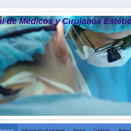
l de Médicos y Cirujanos Estét
fesional
Información al paciente
Socios
Contacto
Aviso 