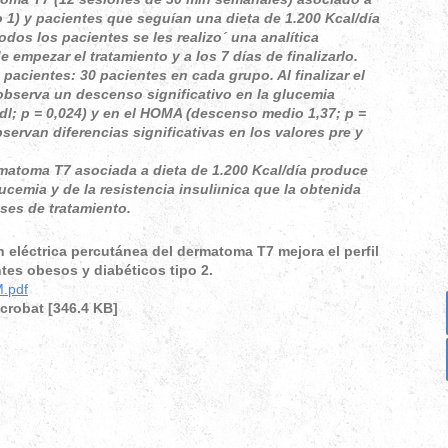
o 1) y pacientes que seguían una dieta de 1.200 Kcal/día
odos los pacientes se les realizo´ una analítica
empezar el tratamiento y a los 7 días de finalizarlo.
pacientes: 30 pacientes en cada grupo. Al finalizar el
 observa un descenso significativo en la glucemia
l; p = 0,024) y en el HOMA (descenso medio 1,37; p =
bservan diferencias significativas en los valores pre y
matoma T7 asociada a dieta de 1.200 Kcal/día produce
cemia y de la resistencia insuliınica que la obtenida
ses de tratamiento.
 eléctrica percutánea del dermatoma T7 mejora el perfil
tes obesos y diabéticos tipo 2.
.pdf
robat [346.4 KB]