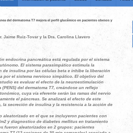
ánea del dermatoma T7 mejora el perfil glucémico en pacientes obesos y
r. Jaime Ruiz-Tovar y la Dra. Carolina Llavero
ón endocrina pancreática está regulada por el sistema
utónomo. El sistema parasimpático estimula la
 de insulina por las células beta e inhibe la liberación
a por el sistema nervioso simpático. El objetivo del
studio es evaluar el efecto de la neuroestimulación
 (PENS) del dermatoma T7, creándose un reflejo
onómico, cuya vía eferente serán las ramas del nervio
amente el páncreas. Se analizará el efecto de este
 la secreción de insulina y la resistencia a la acción de
 aleatorizado en el que se incluyeron pacientes con
/m2 y diagnostico de diabetes mellitus en tratamiento
s fueron aleatorizados en 2 grupos: pacientes
oma T7 (12 sesiones de 30 min semanales) asociado a